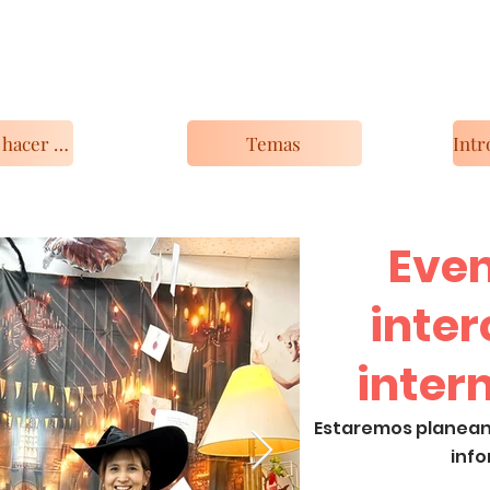
Qué puedes hacer con KIP
Temas
Even
inte
inter
Estaremos planean
info