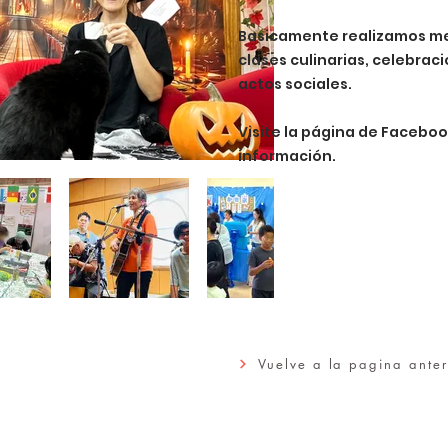
Basicamente realizamos m
clases culinarias, celebrac
actos sociales.
Visite la página de Facebo
información.
Vuelve a la pagina anter