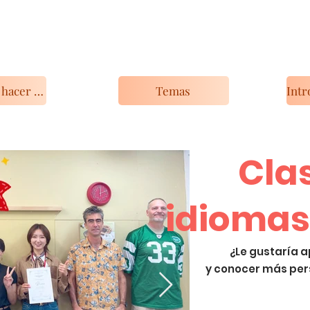
Qué puedes hacer con KIP
Temas
Cla
idiomas
¿Le gustaría 
y conocer más per