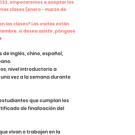
 2022, empezaremos a aceptar las
imas clases (enero - marzo de
on las clases? Las visitas están
iembre, si desea asistir, póngase
☻
 de inglés, chino, español,
eano.
s, nivel introductorio a
á una vez a la semana durante
s estudiantes que cumplan los
tificado de finalización del
que vivan o trabajen en la