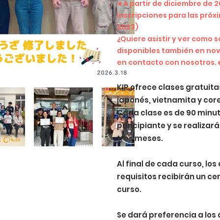
★
A partir de diciembre de
inscripciones para las próx
2023)
¿Quiere asistir y ver como s
disponibles también en nov
en contacto con nosotros.
KIP ofrece clases gratuitas
japonés, vietnamita y cor
Cada clase es de 90 minuto
principiante y se realizar
tres meses.
Al final de cada curso, lo
requisitos recibirán un cer
curso.
Se dará preferencia a los 