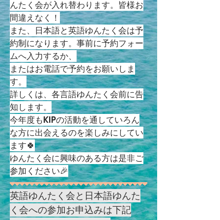
んたく会が入れ替わります。皆様お
間違えなく！
また、日本語と英語ゆんたく会は予
約制になります。事前に予約フォー
ムへ入力するか、
またはお電話で予約をお願いしま
す。
詳しくは、各言語ゆんたく会前に告
知します。
今年度もKIPの活動を通していろん
な方に出会えるのを楽しみにしてい
ます🍀
ゆんたく会に興味のある方は是非ご
参加ください🎉
​英語ゆんたく会と日本語ゆんた
く会への参加お申込みは下記