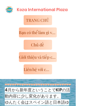
Koza International​ Plaza
TRANG CHỦ
Bạn có thể làm gì với KIP
Chủ đề
Giới thiệu và tiếp cận cơ sở
Liên hệ với chúng tôi
4月から新年度ということでKIPの活
動内容に少し変化があります。
ゆんたく会はスペイン語と日本語ゆ