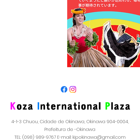
4-1-3 Chuou, Cidade de Okinawa, Okinawa 904-0004,
Prefeitura de -Okinawa
TEL: (098) 989-9767 E-mail:
kipokinawa@gmail.com