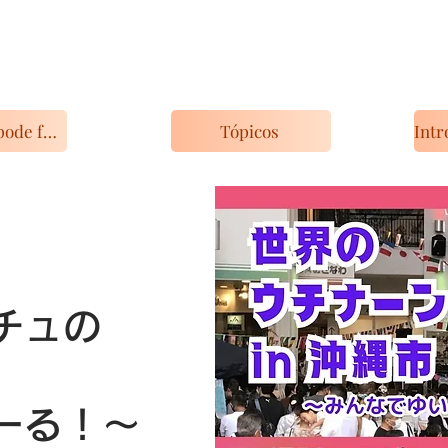
O que você pode fazer com o KIP
Tópicos
チュの
ーる！～